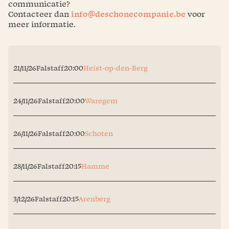
communicatie?
Contacteer dan
info@deschonecompanie.be
voor
meer informatie.
21/11/26
Falstaff
20:00
Heist-op-den-Berg
24/11/26
Falstaff
20:00
Waregem
26/11/26
Falstaff
20:00
Schoten
28/11/26
Falstaff
20:15
Hamme
3/12/26
Falstaff
20:15
Arenberg