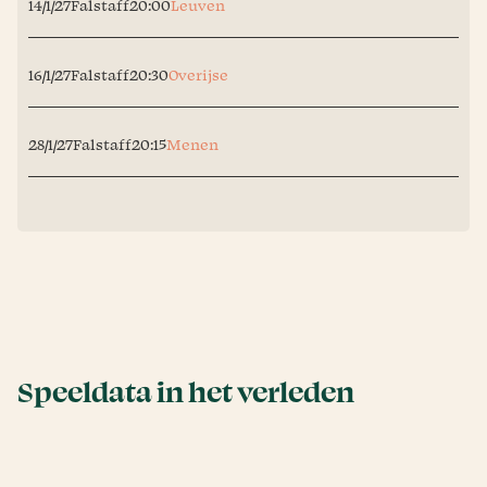
14/1/27
Falstaff
20:00
Leuven
16/1/27
Falstaff
20:30
Overijse
28/1/27
Falstaff
20:15
Menen
Speeldata in het verleden